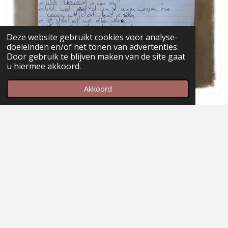
Deze website gebruikt cookies voor analyse-
doeleinden en/of het tonen van advertenties.
Door gebruik te blijven maken van de site gaat
u hiermee akkoord.
Akkoord
Delen
Deel
Share
Delen
Maak jouw eigen website met
JouwWeb
© 2020 - 2026 mijnwens